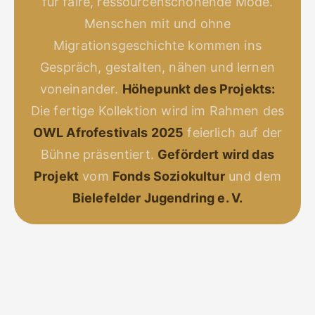
für faire, ressourcenschonende Mode.
Menschen mit und ohne
Migrationsgeschichte kommen ins
Gespräch, gestalten, nähen und lernen
voneinander.
Höhepunkt des Projekts:
Die fertige Kollektion wird im Rahmen des
OWL Afrofestivals 2025
feierlich auf der
Bühne präsentiert.
Gefördert wird das
Projekt
vom
Fonds Soziokultur
und dem
Bielefelder Jugendring e. V.