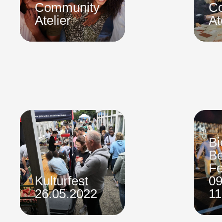
Community
C
Atelier
At
Bi
B
Fe
Kulturfest
09
26.05.2022
11