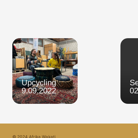
Upcycling
Se
9.09.2022
02
© 2024 Afrika Wakati