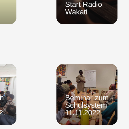
l
Start Radio
Wakati
en
Seminar zum
Schulsystem
2
11.11.2022