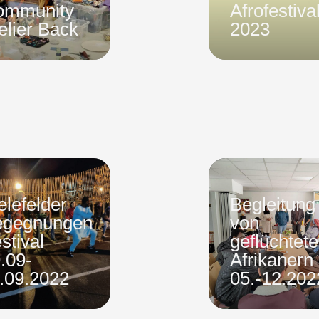
ommunity
Afrofestiva
elier Back
2023
elefelder
Begleitung
egegnungen
von
stival
geflüchtet
.09-
Afrikanern
.09.2022
05.-12.202